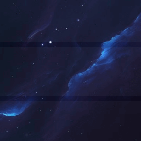
的进一步提升至关重要。北煤机是国内设计、制造综采液压支架的大型专
行性研究瞄准重点市场， 产品定位准确，根据生产规模，选定先进、合
管部门的决策提供了客观的判断基础。
传真：010-63266607
ce@prim.com.cn
宝网页版登录入口
|
万赢官方网站
|
世界杯官方网站
|
世界杯竞猜网站
|
九