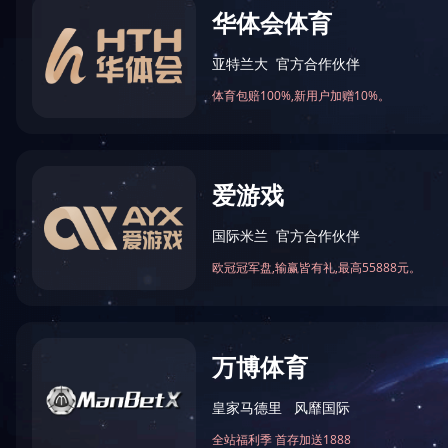
生产和综采技术
项目后评价
改难度较大。可
北煤机和国家主
可行性研究报告
版权声明
|
RSS订阅
|
联系我们
开云网页版登录入口版权所有©2022 电话：010-63266678 
网址：http://www.treasuretrovejewelers.com 电子信箱：offi
网站备案/许可证号：京ICP备14014118号-1
乐鱼平台
|
半岛官方端网页版
|
开云网页版页面
|
半岛web版登录入口
|
欧