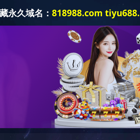
安全生产
业务领域
重点项目
党的建设
区域发展规划
展规划
行业经验和专家资源优势，承担国家部委多项行业重点课
《德阳市世界级重大装备制造基地建设战略研究》项目顺利通过评审
）新十年发展战略和产业转型升级规划
术产业开发区（邢家湾镇）机械制造产业发展规划