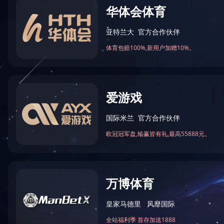
产业发展规划
版权声明
|
RSS订阅
|
联系我们
政府
开云网页版登录入口版权所有©2022 电话：010-63266678 
网址：http://www.treasuretrovejewelers.com 电子信箱：offi
网站备案/许可证号：京ICP备14014118号-1
乐鱼平台
|
半岛官方端网页版
|
开云网页版页面
|
半岛web版登录入口
|
欧