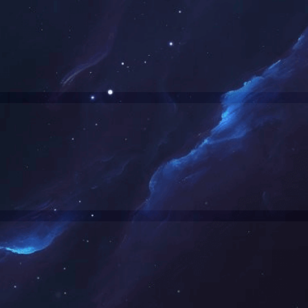
部门
地方政府
行业协会
传真：010-63266607
ce@prim.com.cn
宝网页版登录入口
|
万赢官方网站
|
世界杯官方网站
|
世界杯竞猜网站
|
九